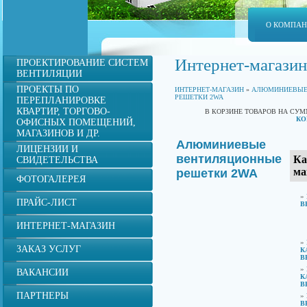
О КОМПА
Интернет-магазин
ПРОЕКТИРОВАНИЕ СИСТЕМ
ВЕНТИЛЯЦИИ
ПРОЕКТЫ ПО
ИНТЕРНЕТ-МАГАЗИН
»
АЛЮМИНИЕВЫЕ
РЕШЕТКИ 2WA
ПЕРЕПЛАНИРОВКЕ
КВАРТИР, ТОРГОВО-
В КОРЗИНЕ ТОВАРОВ НА СУ
КО
ОФИСНЫХ ПОМЕЩЕНИЙ,
МАГАЗИНОВ И ДР.
Алюминиевые
ЛИЦЕНЗИИ И
вентиляционные
Ка
СВИДЕТЕЛЬСТВА
ма
решетки 2WA
ФОТОГАЛЕРЕЯ
»
ПРАЙС-ЛИСТ
В
ИНТЕРНЕТ-МАГАЗИН
»
ЗАКАЗ УСЛУГ
К
В
»
ВАКАНСИИ
К
В
ПАРТНЕРЫ
»
В