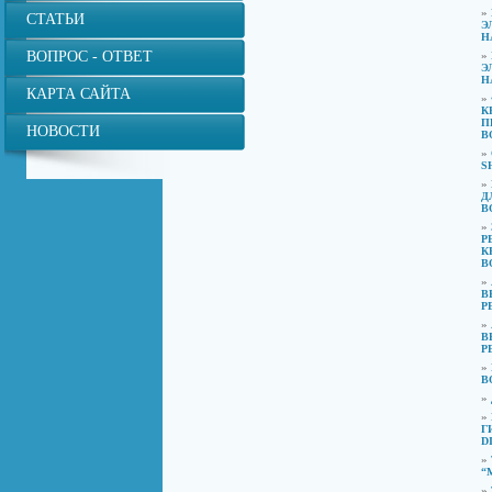
»
СТАТЬИ
Э
Н
ВОПРОС - ОТВЕТ
»
Э
Н
КАРТА САЙТА
»
К
П
НОВОСТИ
В
»
S
»
Д
В
»
Р
К
В
»
В
Р
»
В
Р
»
В
»
»
Г
D
»
“
»