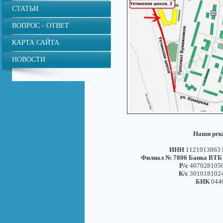
СТАТЬИ
ВОПРОС - ОТВЕТ
КАРТА САЙТА
НОВОСТИ
Наши рек
ИНН
1121013863
Филиал № 7806 Банка ВТБ 
Р/с
407028105
К/с
301018102
БИК
044