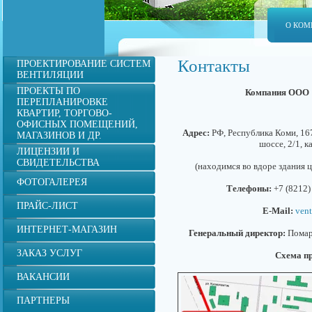
О КОМ
Контакты
ПРОЕКТИРОВАНИЕ СИСТЕМ
ВЕНТИЛЯЦИИ
ПРОЕКТЫ ПО
Компания ООО 
ПЕРЕПЛАНИРОВКЕ
КВАРТИР, ТОРГОВО-
ОФИСНЫХ ПОМЕЩЕНИЙ,
Адрес:
РФ, Республика Коми, 167
МАГАЗИНОВ И ДР.
шоссе, 2/1, к
ЛИЦЕНЗИИ И
СВИДЕТЕЛЬСТВА
(находимся во вдоре здания 
ФОТОГАЛЕРЕЯ
Телефоны:
+7 (8212)
ПРАЙС-ЛИСТ
E-Mail:
ven
ИНТЕРНЕТ-МАГАЗИН
Генеральный директор:
Помар
ЗАКАЗ УСЛУГ
Схема п
ВАКАНСИИ
ПАРТНЕРЫ